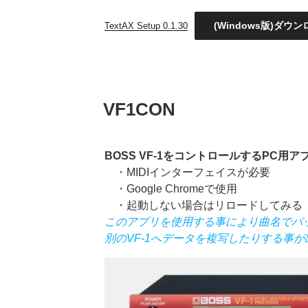
(Windows版)ダウンロ
TextAX Setup 0.1.30
投
VF1CON
稿
日:
BOSS VF-1をコントロールするPC用ア
・MIDIインターフェイスが必要
・Google Chromeで使用
・起動しない場合はリロードしてみる
このアプリを使用する事により曲名でパ
別のVF-1へデータを複写したりする事