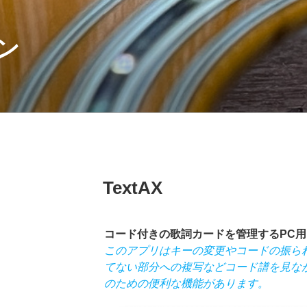
ン
投
TextAX
稿
日:
コード付きの歌詞カードを管理するPC用ア
このアプリはキーの変更やコードの振ら
てない部分への複写などコード譜を見な
のための便利な機能があります。