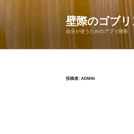
コ
ン
テ
壁際のゴブリ
ン
自分が使うためのアプリ開発
ツ
へ
ス
キ
ッ
プ
投稿者:
ADMIN