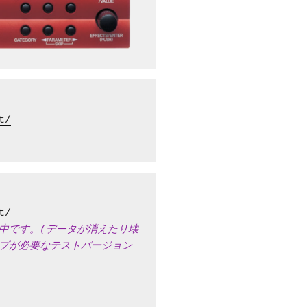
t/
t/
中です。(データが消えたり壊
プが必要なテストバージョン